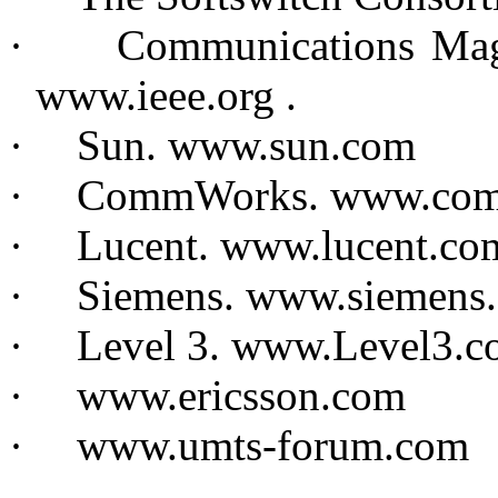
·
Communications Mag
www.ieee.org .
·
Sun. www.sun.com
·
CommWorks. www.co
·
Lucent. www.lucent.co
·
Siemens. www.siemens
·
Level 3. www.Level3.
·
www.ericsson.com
·
www.umts-forum.com