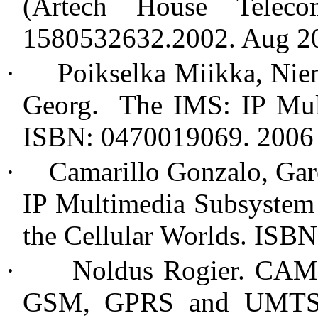
(Artech House Teleco
1580532632.2002. Aug 2
·
Poikselka Miikka, Nie
Georg. The IMS: IP Mult
ISBN: 0470019069. 2006
·
Camarillo
Gonzalo, Gar
IP Multimedia Subsystem 
the Cellular Worlds. ISB
·
Noldus Rogier. CAME
GSM, GPRS and UMTS 